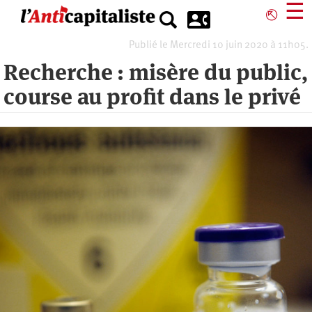
Aller
☰
⎋
au
contenu
Publié le Mercredi 10 juin 2020 à 11h05.
principal
Recherche : misère du public,
course au profit dans le privé