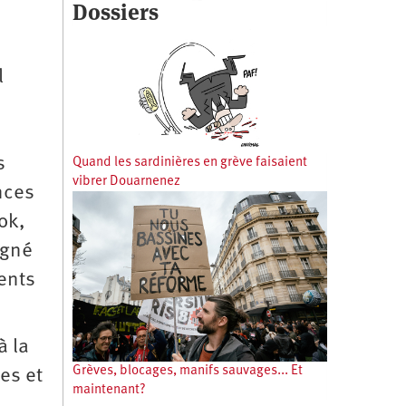
Dossiers
l
s
Quand les sardinières en grève faisaient
vibrer Douarnenez
nces
ok,
igné
ients
à la
Grèves, blocages, manifs sauvages... Et
es et
maintenant?