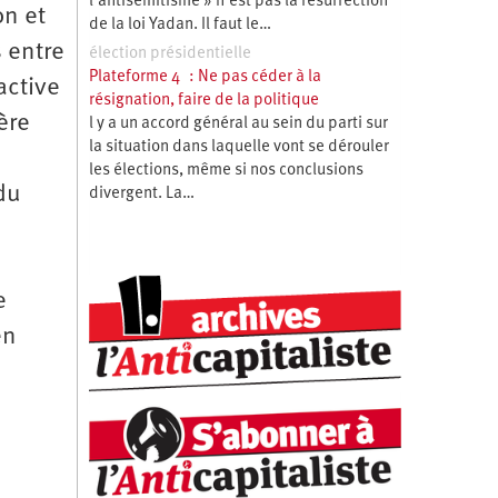
l’antisémitisme » n’est pas la résurrection
on et
de la loi Yadan. Il faut le…
s entre
élection présidentielle
Plateforme 4 : Ne pas céder à la
active
résignation, faire de la politique
ère
l y a un accord général au sein du parti sur
la situation dans laquelle vont se dérouler
les élections, même si nos conclusions
du
divergent. La…
e
en