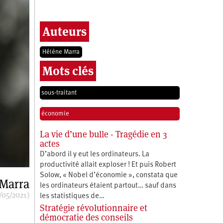
Auteurs
Hélène Marra
Mots clés
sous-traitant
économie
La vie d’une bulle - Tragédie en 3
actes
D’abord il y eut les ordinateurs. La
productivité allait exploser ! Et puis Robert
Solow, « Nobel d’économie », constata que
 Marra
les ordinateurs étaient partout… sauf dans
/05/2021)
les statistiques de…
Stratégie révolutionnaire et
démocratie des conseils