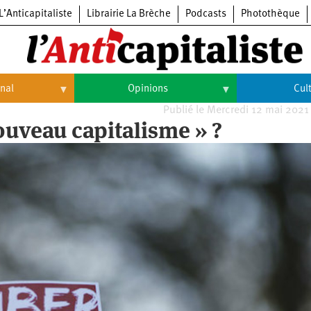
L’Anticapitaliste
Librairie La Brèche
Podcasts
Photothèque
onal
Opinions
Cul
Publié le Mercredi 12 mai 2021
Opinions
Culture
ouveau capitalisme » ?
Histoire
Arts
Cinéma
Expositions
Livres
Musique