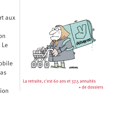
rt aux
ion
 Le
obile
cas
La retraite, c'est 60 ans et 37,5 annuités
+ de dossiers
tion