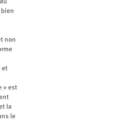
 au
 bien
et non
forme
 et
 » est
ent
et la
ans le