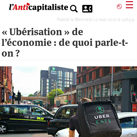
Aller
☰
⎋
au
contenu
Publié le Mercredi 12 mai 2021 à 10h59.
principal
« Ubérisation » de
l’économie : de quoi parle-t-
on ?