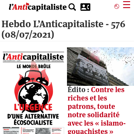
Aller
☰
⎋
au
contenu
Hebdo L’Anticapitaliste - 576
principal
(08/07/2021)
Édito :
Contre les
riches et les
patrons, toute
notre solidarité
avec les « islamo-
gouachistes »