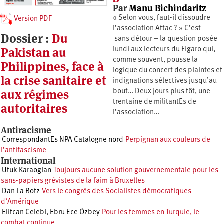
Par
Manu Bichindaritz
« Selon vous, faut-il dissoudre
Version PDF
l’association Attac ? » C’est –
Dossier :
Du
sans détour – la question posée
Pakistan au
lundi aux lecteurs du Figaro qui,
comme souvent, pousse la
Philippines, face à
logique du concert des plaintes et
la crise sanitaire et
indignations sélectives jusqu’au
aux régimes
bout… Deux jours plus tôt, une
trentaine de militantEs de
autoritaires
l’association…
Antiracisme
CorrespondantEs NPA Catalogne nord
Perpignan aux couleurs de
l’antifascisme
International
Ufuk Karaoglan
Toujours aucune solution gouvernementale pour les
sans-papiers grévistes de la faim à Bruxelles
Dan La Botz
Vers le congrès des Socialistes démocratiques
d’Amérique
Elifcan Celebi
,
Ebru Ece Özbey
Pour les femmes en Turquie, le
combat continue