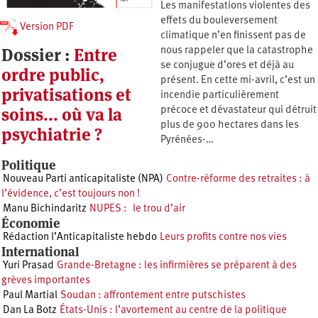
Les manifestations violentes des
effets du bouleversement
Version PDF
climatique n’en finissent pas de
Dossier :
Entre
nous rappeler que la catastrophe
se conjugue d’ores et déjà au
ordre public,
présent. En cette mi-avril, c’est un
privatisations et
incendie particulièrement
soins... où va la
précoce et dévastateur qui détruit
plus de 900 hectares dans les
psychiatrie ?
Pyrénées-…
Politique
Nouveau Parti anticapitaliste (NPA)
Contre-réforme des retraites : à
l’évidence, c’est toujours non !
Manu Bichindaritz
NUPES : le trou d’air
Économie
Rédaction l’Anticapitaliste hebdo
Leurs profits contre nos vies
International
Yuri Prasad
Grande-Bretagne : les infirmières se préparent à des
grèves importantes
Paul Martial
Soudan : affrontement entre putschistes
Dan La Botz
États-Unis : l’avortement au centre de la politique