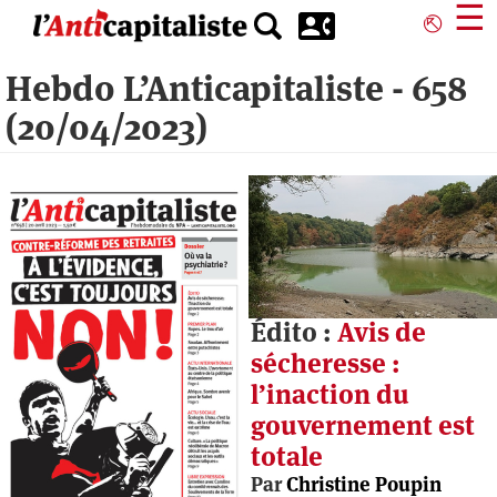
Aller
☰
⎋
au
contenu
Hebdo L’Anticapitaliste - 658
principal
(20/04/2023)
Édito :
Avis de
sécheresse :
l’inaction du
gouvernement est
totale
Par
Christine Poupin