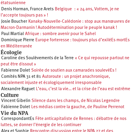
étatsunienne
Denis Horman
,
France Arets
Belgique : « 24 ans, Vottem, je ne
l’accepte toujours pas » !
Josie Boucher
Kanaky-Nouvelle-Calédonie : stop aux manœuvres de
Macron-Darmanin ! Autodétermination pour le peuple kanak !
Paul Martial
Afrique : sombre avenir pour le Sahel
Dominique Pierre
Europe forteresse : toujours plus d’exiléEs mortEs
en Méditerranée
Écologie
Caroline des Soulèvements de la Terre
« Ce qui repousse partout ne
peut être dissout »
Fabienne Dolet
Soirée de soutien aux camarades soulevéEs !
Comités NPA 31 et 81
Autoroute : un projet anachronique,
socialement injuste et écologiquement irresponsable
Alexandre Raguet
L’eau, c’est la vie… et la crise de l’eau est extrême
Culture
Vincent Gibelin
Silence dans les champs, de Nicolas Legendre
Fabienne Dolet
Les médias contre la gauche, de Pauline Perrenot
Vie du NPA
CorrespondantEs
Fête anticapitaliste de Rennes : débattre de nos
luttes, se donner l’énergie de les continuer
Alex et Sophie
Rencontre-discussion entre le NPA 27 et des