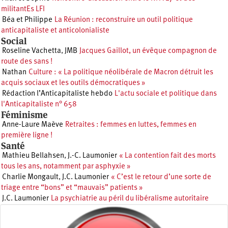
militantEs LFI
Béa et Philippe
La Réunion : reconstruire un outil politique
anticapitaliste et anticolonialiste
Social
Roseline Vachetta
,
JMB
Jacques Gaillot, un évêque compagnon de
route des sans !
Nathan
Culture : « La politique néolibérale de Macron détruit les
acquis sociaux et les outils démocratiques »
Rédaction l’Anticapitaliste hebdo
L'actu sociale et politique dans
l'Anticapitaliste n° 658
Féminisme
Anne-Laure Maève
Retraites : femmes en luttes, femmes en
première ligne !
Santé
Mathieu Bellahsen
,
J.-C. Laumonier
« La contention fait des morts
tous les ans, notamment par asphyxie »
Charlie Mongault
,
J.C. Laumonier
« C’est le retour d’une sorte de
triage entre “bons” et “mauvais” patients »
J.C. Laumonier
La psychiatrie au péril du libéralisme autoritaire