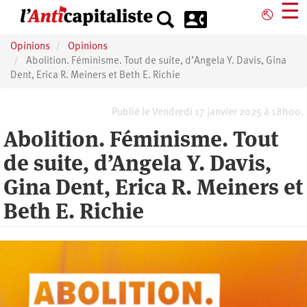
Aller
☰
⎋
au
contenu
Opinions
Opinions
principal
Abolition. Féminisme. Tout de suite, d’Angela Y. Davis, Gina
Dent, Erica R. Meiners et Beth E. Richie
Publié le Vendredi 17 janvier 2025 à 18h00.
Abolition. Féminisme. Tout
de suite, d’Angela Y. Davis,
Gina Dent, Erica R. Meiners et
Beth E. Richie