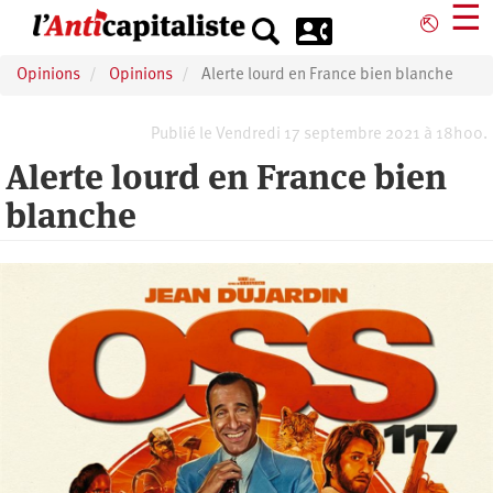
Aller
☰
⎋
au
contenu
Opinions
Opinions
Alerte lourd en France bien blanche
principal
Publié le Vendredi 17 septembre 2021 à 18h00.
Alerte lourd en France bien
blanche