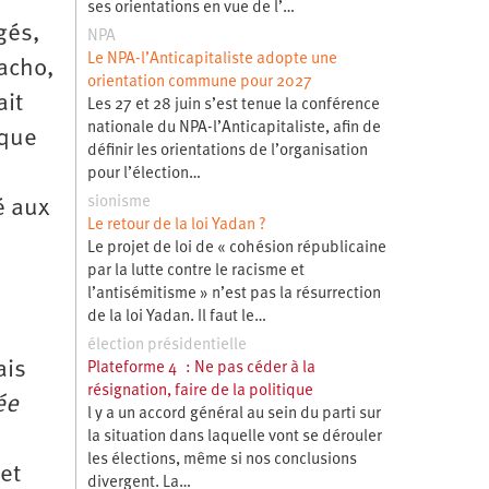
ses orientations en vue de l’…
gés,
NPA
Le NPA-l’Anticapitaliste adopte une
macho,
orientation commune pour 2027
ait
Les 27 et 28 juin s’est tenue la conférence
nationale du NPA-l’Anticapitaliste, afin de
 que
définir les orientations de l’organisation
pour l’élection…
sionisme
é aux
Le retour de la loi Yadan ?
Le projet de loi de « cohésion républicaine
par la lutte contre le racisme et
l’antisémitisme » n’est pas la résurrection
de la loi Yadan. Il faut le…
élection présidentielle
ais
Plateforme 4 : Ne pas céder à la
résignation, faire de la politique
ée
l y a un accord général au sein du parti sur
la situation dans laquelle vont se dérouler
les élections, même si nos conclusions
 et
divergent. La…