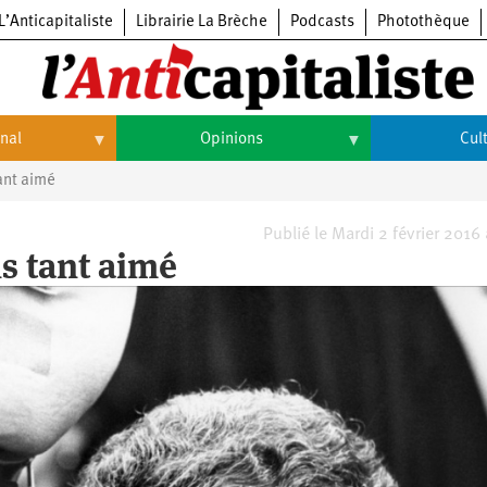
L’Anticapitaliste
Librairie La Brèche
Podcasts
Photothèque
onal
Opinions
Cul
ant aimé
Opinions
Culture
Histoire
Arts
Publié le Mardi 2 février 2016
ns tant aimé
Cinéma
Expositions
Livres
Musique