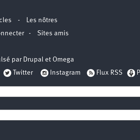
icles
-
Les nôtres
onnecter
-
Sites amis
lsé par
Drupal
et
Omega
Twitter
Instagram
Flux RSS