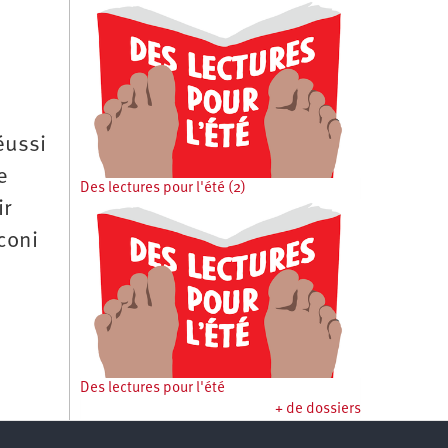
éussi
e
Des lectures pour l'été (2)
ir
coni
Des lectures pour l'été
+ de dossiers