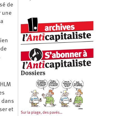
ssé de
r une
la
bien
 de
s
Dossiers
s HLM
es
s dans
ser et
Sur la plage, des pavés…