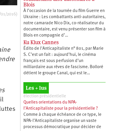
Blois
À l’occasion de la tournée du film Guerre en
/01/2016)
Ukraine : Les combattants anti-autoritaires,
notre camarade Nico Dix, co-réalisateur du
documentaire, est venu présenter son film à
Blois en compagnie d’…
Ku Klux Cannes
Édito de l'Anticapitaliste n° 801, par Marie
aine
S. C’est un fait : aujourd’hui, le cinéma
endre
français est sous perfusion d’un
milliardaire aux rêves de fascisme. Bolloré
détient le groupe Canal, qui est le…
Les + lus
es
élection présidentielle
il
Quelles orientations du NPA-
luttes
l’Anticapitaliste pour la présidentielle ?
Comme à chaque échéance de ce type, le
NPA-l’Anticapitaliste organise un vaste
processus démocratique pour décider de