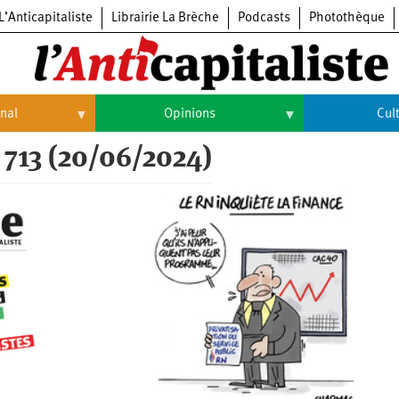
L’Anticapitaliste
Librairie La Brèche
Podcasts
Photothèque
onal
Opinions
Cul
 713 (20/06/2024)
Opinions
Culture
Histoire
Arts
Cinéma
Expositions
Livres
Musique