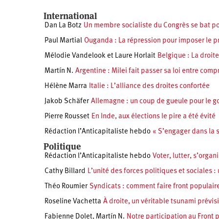
International
Dan La Botz
Un membre socialiste du Congrès se bat pou
Paul Martial
Ouganda : La répression pour imposer le pr
Mélodie Vandelook et Laure Horlait
Belgique : La droit
Martín N.
Argentine : Milei fait passer sa loi entre com
Hélène Marra
Italie : L’alliance des droites confortée
Jakob Schäfer
Allemagne : un coup de gueule pour le 
Pierre Rousset
En Inde, aux élections le pire a été évité
Rédaction l’Anticapitaliste hebdo
« S’engager dans la s
Politique
Rédaction l’Anticapitaliste hebdo
Voter, lutter, s’orga
Cathy Billard
L’unité des forces politiques et sociales :
Théo Roumier
Syndicats : comment faire front populair
Roseline Vachetta
À droite, un véritable tsunami prévis
Fabienne Dolet
,
Martín N.
Notre participation au Front 