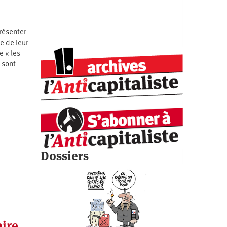
présenter
e de leur
 « les
 sont
Dossiers
aire