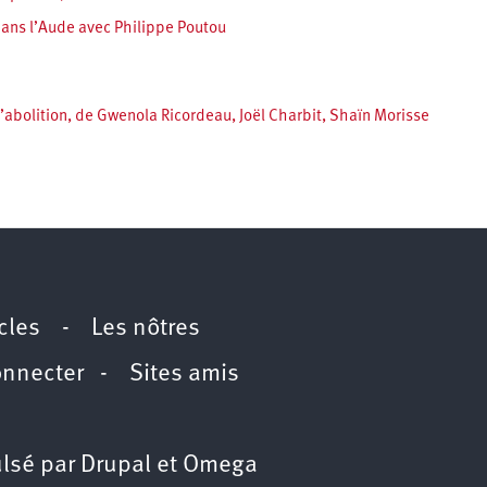
ans l’Aude avec Philippe Poutou
l’abolition, de Gwenola Ricordeau, Joël Charbit, Shaïn Morisse
icles
-
Les nôtres
onnecter
-
Sites amis
lsé par
Drupal
et
Omega