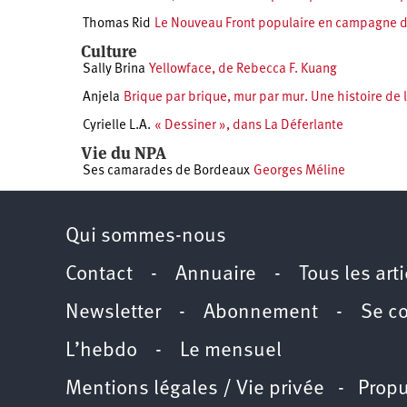
Thomas Rid
Le Nouveau Front populaire en campagne d
Culture
Sally Brina
Yellowface, de Rebecca F. Kuang
Anjela
Brique par brique, mur par mur. Une histoire de 
Cyrielle L.A.
« Dessiner », dans La Déferlante
Vie du NPA
Ses camarades de Bordeaux
Georges Méline
Qui sommes-nous
Contact
-
Annuaire
-
Tous les art
Newsletter
-
Abonnement
-
Se c
L’hebdo
-
Le mensuel
Mentions légales / Vie privée
- Propu