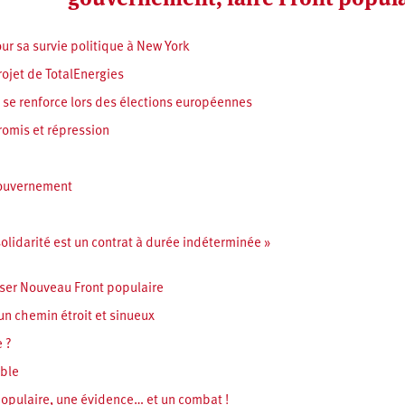
r sa survie politique à New York
ojet de TotalEnergies
e se renforce lors des élections européennes
promis et répression
gouvernement
olidarité est un contrat à durée indéterminée »
niser Nouveau Front populaire
 un chemin étroit et sinueux
e ?
ible
populaire, une évidence… et un combat !