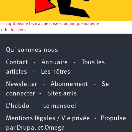
Le capitalisme face à une crise économique majeure
+ de dossiers
Qui sommes-nous
Contact
-
Annuaire
-
Tous les
articles
-
Les nôtres
Newsletter
-
Abonnement
-
Se
connecter
-
Sites amis
L’hebdo
-
Le mensuel
Mentions légales / Vie privée
- Propulsé
par
Drupal
et
Omega