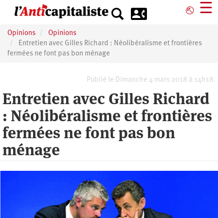
Aller
☰
⎋
au
contenu
Opinions
Opinions
principal
Entretien avec Gilles Richard : Néolibéralisme et frontières
fermées ne font pas bon ménage
Publié le Dimanche 4 mars 2018 à 14h18.
Entretien avec Gilles Richard
: Néolibéralisme et frontières
fermées ne font pas bon
ménage