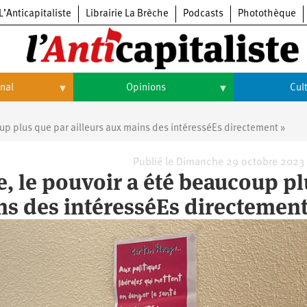
L’Anticapitaliste
Librairie La Brèche
Podcasts
Photothèque
onal
Opinions
Cul
Opinions
Culture
oup plus que par ailleurs aux mains des intéresséEs directement »
Histoire
Arts
Publié le Dimanche 29 octobre 2023
le, le pouvoir a été beaucoup p
Cinéma
ns des intéresséEs directement
Expositions
Livres
Musique