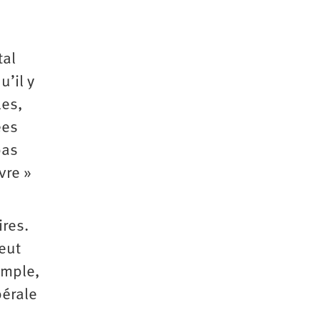
tal
u’il y
les,
ées
pas
vre »
ires.
peut
emple,
bérale