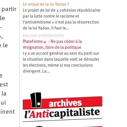
Le retour de la loi Yadan ?
partir
Le projet de loi de « cohésion républicaine
par la lutte contre le racisme et
de
l’antisémitisme » n’est pas la résurrection
-
de la loi Yadan. Il faut le…
»,
élection présidentielle
Plateforme 4 : Ne pas céder à la
 le
résignation, faire de la politique
l y a un accord général au sein du parti sur
la situation dans laquelle vont se dérouler
les élections, même si nos conclusions
divergent. La…
e
est
 la
qui
minent