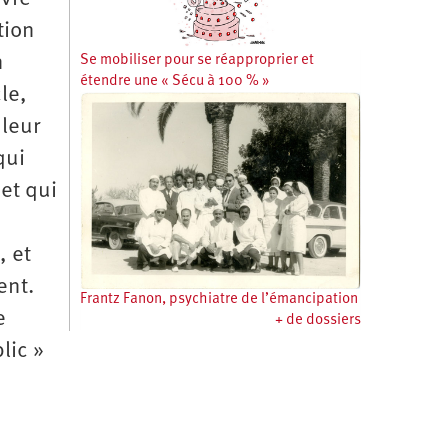
tion
n
Se mobiliser pour se réapproprier et
étendre une « Sécu à 100 % »
le,
 leur
qui
et qui
, et
ent.
Frantz Fanon, psychiatre de l’émancipation
e
+ de dossiers
lic »