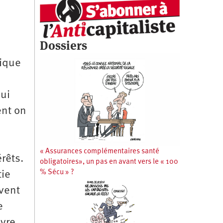
Dossiers
tique
qui
ent on
« Assurances complémentaires santé
rêts.
obligatoires», un pas en avant vers le « 100
% Sécu » ?
tie
uvent
e
ivre