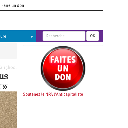
Faire un don
OK
ture
 à 15h00.
lus
 »
Soutenez le NPA l'Anticapitaliste