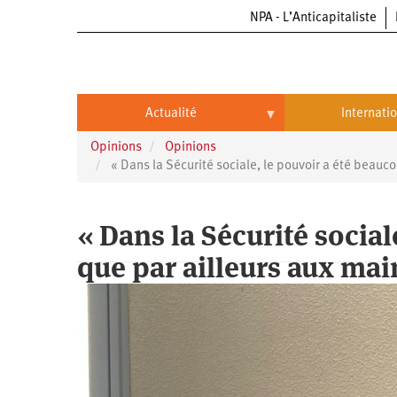
NPA - L’Anticapitaliste
Aller
au
contenu
principal
Actualité
Internati
Opinions
Opinions
Actualité
International
« Dans la Sécurité sociale, le pouvoir a été beauc
Politique
Brésil
« Dans la Sécurité socia
Entreprises
Chine
que par ailleurs aux mai
Oppressions
Entreprises
États-
Unis
Économie
Automobile
Oppressions
Continents
Écologie
Aéronautique
Antiracisme
Continents
Éducation
Commerce
Féminisme
Afrique