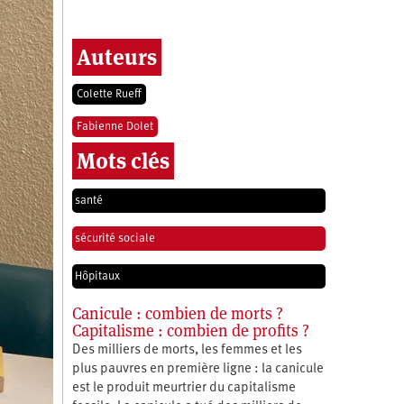
Auteurs
Colette Rueff
Fabienne Dolet
Mots clés
santé
sécurité sociale
Hôpitaux
Canicule : combien de morts ?
Capitalisme : combien de profits ?
Des milliers de morts, les femmes et les
plus pauvres en première ligne : la canicule
est le produit meurtrier du capitalisme