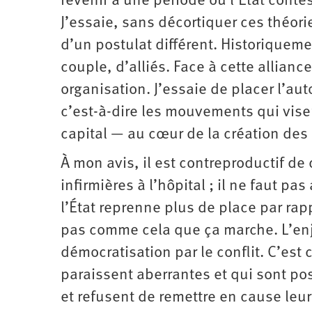
revenir à une période où l’État conte
J’essaie, sans décortiquer ces théori
d’un postulat différent. Historiqueme
couple, d’alliés. Face à cette allianc
organisation. J’essaie de placer l’aut
c’est-à-dire les mouvements qui visen
capital — au cœur de la création des ­
À mon avis, il est contre­productif d
infirmières à ­l’hôpital ; il ne faut
l’État reprenne plus de place par ra
pas comme cela que ça marche. L’enje
démocratisation par le conflit. C’es
paraissent aberrantes et qui sont p
et refusent de remettre en cause le