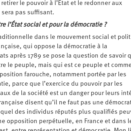
retirer le pouvoir à l’État et le redonner aux
sera pas suffisant.
e l’État social et pour la ­démocratie ?
raditionnelle dans le ­mouvement social et poli
rançaise, qui oppose la démocratie à la
ats après 1789 se pose la question de savoir 
t être le peuple, mais qui est ce peuple et comm
 opposition farouche, notamment portée par les
ie, parce que l’exercice du pouvoir par les
aux de la société est un danger pour leurs inté
française disent qu’il ne faut pas une démocra
equel des individus réputés plus qualifiés pe
une opposition perpétuelle, en France et dans l
t, entre représentation et démocratie. Mon l