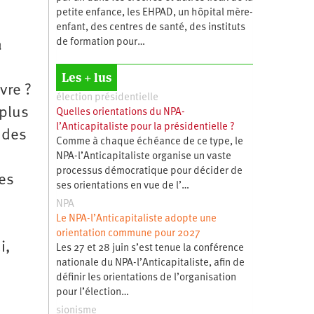
petite enfance, les EHPAD, un hôpital mère-
enfant, des centres de santé, des instituts
de formation pour…
a
Les + lus
vre ?
élection présidentielle
 plus
Quelles orientations du NPA-
l’Anticapitaliste pour la présidentielle ?
à des
Comme à chaque échéance de ce type, le
NPA-l’Anticapitaliste organise un vaste
processus démocratique pour décider de
des
ses orientations en vue de l’…
NPA
Le NPA-l’Anticapitaliste adopte une
orientation commune pour 2027
i,
Les 27 et 28 juin s’est tenue la conférence
nationale du NPA-l’Anticapitaliste, afin de
définir les orientations de l’organisation
pour l’élection…
sionisme