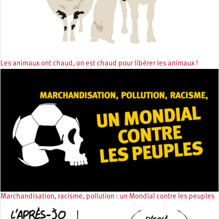
Les animaux ont chaud, on est chaud pour libérer les animaux !
Marchandisation, racisme, pollution : un Mondial contre les peuples