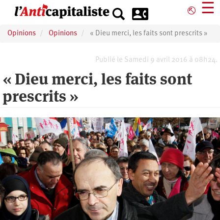
Aller
☰
⎋
au
contenu
Opinions
Opinions
« Dieu merci, les faits sont prescrits »
principal
Publié le Samedi 9 avril 2016 à 08h24.
« Dieu merci, les faits sont
prescrits »