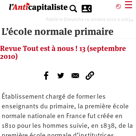
Aller
☰
⎋
au
contenu
Publié le Dimanche 10 octobre 2010 à 22h54.
principal
L’école normale primaire
Revue Tout est à nous ! 13 (septembre
2010)
Établissement chargé de former les
enseignants du primaire, la pre­mière école
normale na­tionale en France fut créée en
1810 pour les hommes suivie, en 1838, de la
première école normale d’institutrices.