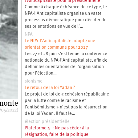
l’Anticapitaliste pour la présidentielle ?
Comme à chaque échéance de ce type, le
NPA-l’Anticapitaliste organise un vaste
processus démocratique pour décider de
ses orientations en vue de l’…
NPA
Le NPA-l’Anticapitaliste adopte une
orientation commune pour 2027
Les 27 et 28 juin s’est tenue la conférence
nationale du NPA-l’Anticapitaliste, afin de
définir les orientations de l’organisation
pour l’élection…
sionisme
Le retour de la loi Yadan ?
Le projet de loi de « cohésion républicaine
monte
par la lutte contre le racisme et
l’antisémitisme » n’est pas la résurrection
/05/2022)
de la loi Yadan. Il faut le…
élection présidentielle
Plateforme 4 : Ne pas céder à la
résignation, faire de la politique