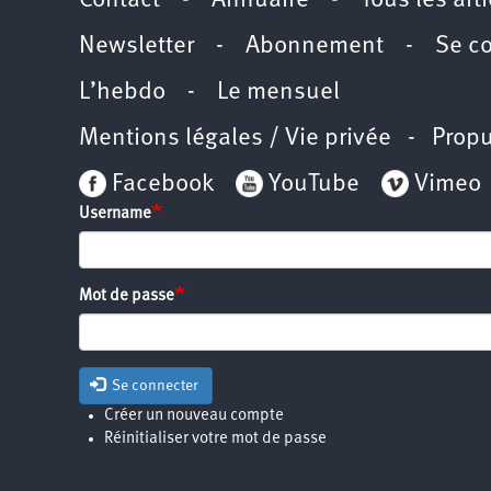
Contact
-
Annuaire
-
Tous les art
Newsletter
-
Abonnement
-
Se c
L’hebdo
-
Le mensuel
Mentions légales / Vie privée
- Propu
Facebook
YouTube
Vimeo
Username
Mot de passe
Se connecter
Créer un nouveau compte
Réinitialiser votre mot de passe