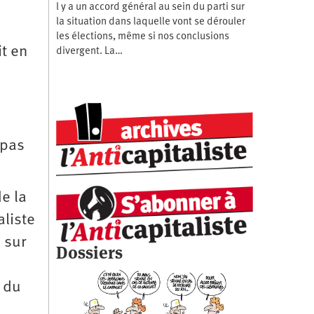
l y a un accord général au sein du parti sur
la situation dans laquelle vont se dérouler
les élections, même si nos conclusions
it en
divergent. La…
 pas
e la
aliste
 sur
Dossiers
 du