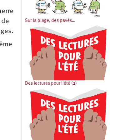
uerre
e de
Sur la plage, des pavés…
ages.
même
Des lectures pour l'été (2)