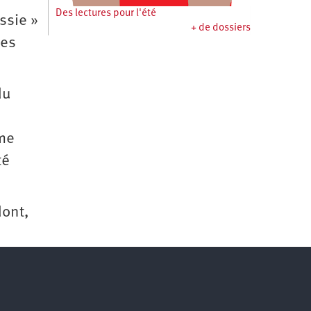
Des lectures pour l'été
ssie »
+ de dossiers
ses
du
sme
té
dont,