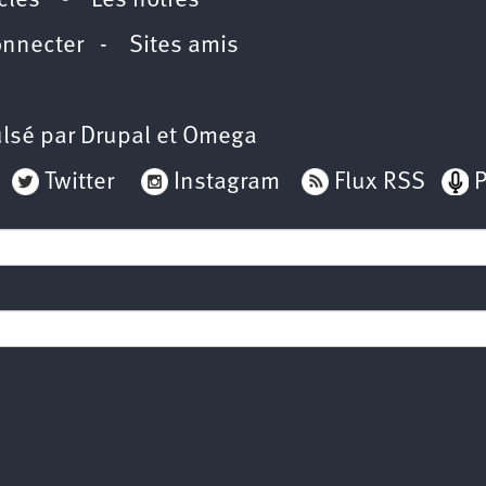
icles
-
Les nôtres
onnecter
-
Sites amis
lsé par
Drupal
et
Omega
Twitter
Instagram
Flux RSS