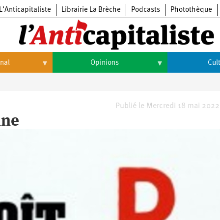
L’Anticapitaliste
Librairie La Brèche
Podcasts
Photothèque
onal
Opinions
Cul
Opinions
Culture
Histoire
Arts
Publié le Mercredi 18 mai 2022
ine
Cinéma
Expositions
Livres
Musique