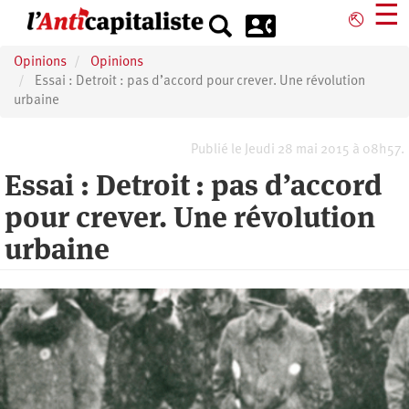
Aller
☰
⎋
au
contenu
Opinions
Opinions
principal
Essai : Detroit : pas d’accord pour crever. Une révolution
urbaine
Publié le Jeudi 28 mai 2015 à 08h57.
Essai : Detroit : pas d’accord
pour crever. Une révolution
urbaine