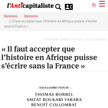
Aller
☰
⎋
au
contenu
Opinions
Opinions
principal
« Il faut accepter que l’histoire en Afrique puisse s’écrire
sans la France »
Publié le Samedi 16 avril 2022 à 18h00.
« Il faut accepter que
l’histoire en Afrique puisse
s’écrire sans la France »