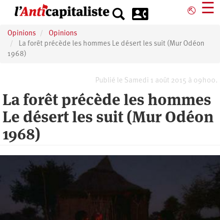
Aller
☰
⎋
au
contenu
Opinions
Opinions
principal
La forêt précède les hommes Le désert les suit (Mur Odéon
1968)
Publié le Samedi 1 août 2015 à 09h00.
La forêt précède les hommes
Le désert les suit (Mur Odéon
1968)