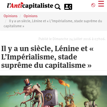
Aller
☰
⎋
au
contenu
Opinions
Opinions
principal
Il y a un siècle, Lénine et « L’Impérialisme, stade suprême du
capitalisme »
Publié le Dimanche 24 juillet 2016 à 07h06.
Il y a un siècle, Lénine et «
L’Impérialisme, stade
suprême du capitalisme »