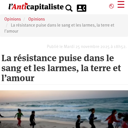
Aller
☰
⎋
au
contenu
Opinions
Opinions
principal
La résistance puise dans le sang et les larmes, la terre et
l’amour
Publié le Mardi 25 novembre 2025 à 18h52.
La résistance puise dans le
sang et les larmes, la terre et
l’amour