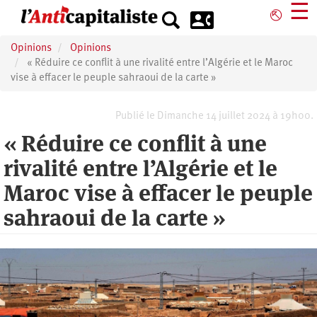
Aller
☰
⎋
au
contenu
Opinions
Opinions
principal
« Réduire ce conflit à une rivalité entre l’Algérie et le Maroc
vise à effacer le peuple sahraoui de la carte »
Publié le Dimanche 14 juillet 2024 à 19h00.
« Réduire ce conflit à une
rivalité entre l’Algérie et le
Maroc vise à effacer le peuple
sahraoui de la carte »