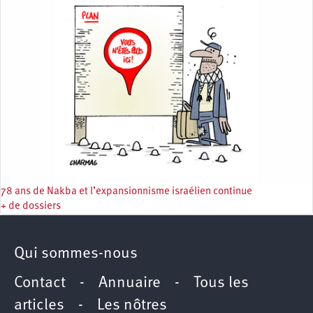
78 ans de Nakba et l’expansionnisme israélien continue
+ de dossiers
Qui sommes-nous
Contact
-
Annuaire
-
Tous les
articles
-
Les nôtres