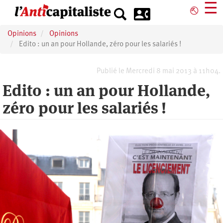
Aller
☰
⎋
au
contenu
Opinions
Opinions
principal
Edito : un an pour Hollande, zéro pour les salariés !
Publié le Mercredi 8 mai 2013 à 11h04.
Edito : un an pour Hollande,
zéro pour les salariés !