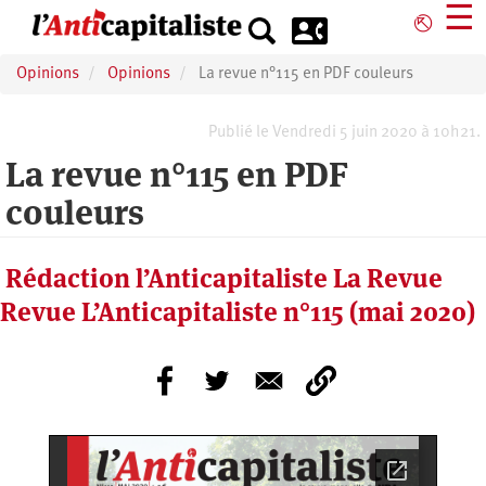
Aller
☰
⎋
au
contenu
Opinions
Opinions
La revue n°115 en PDF couleurs
principal
Publié le Vendredi 5 juin 2020 à 10h21.
La revue n°115 en PDF
couleurs
Rédaction l’Anticapitaliste La Revue
Revue L’Anticapitaliste n°115 (mai 2020)