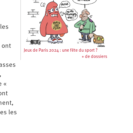
les
 ont
Jeux de Paris 2024 : une fête du sport ?
+ de dossiers
lasses
,
e «
ont
nent,
es les