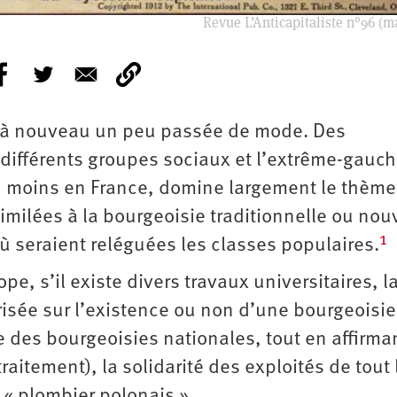
Revue L’Anticapitaliste n°96 (m
t à nouveau un peu passée de mode. Des
 différents groupes sociaux et l’extrême-gauch
 au moins en France, domine largement le thème
imilées à la bourgeoisie traditionnelle ou nou
1
où seraient reléguées les classes populaires.
e, s’il existe divers travaux universitaires, l
risée sur l’existence ou non d’une bourgeoisie
 des bourgeoisies nationales, tout en affirma
aitement), la solidarité des exploités de tout 
« plombier polonais ».