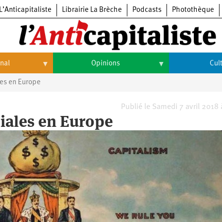
L’Anticapitaliste
Librairie La Brèche
Podcasts
Photothèque
onal
Opinions
Cul
les en Europe
Opinions
Culture
Histoire
Arts
Publié le Samedi 7 avril 2018
ciales en Europe
Cinéma
Expositions
Livres
Musique