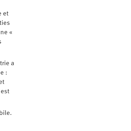
 et
ties
une «
s
trie a
e :
et
 est
ile.