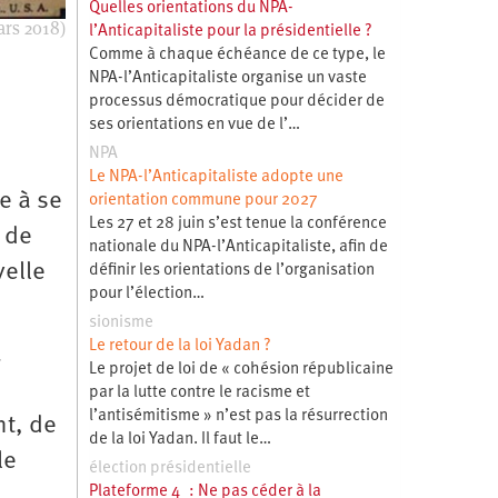
Quelles orientations du NPA-
ars 2018)
l’Anticapitaliste pour la présidentielle ?
Comme à chaque échéance de ce type, le
NPA-l’Anticapitaliste organise un vaste
processus démocratique pour décider de
ses orientations en vue de l’…
NPA
Le NPA-l’Anticapitaliste adopte une
e à se
orientation commune pour 2027
Les 27 et 28 juin s’est tenue la conférence
 de
nationale du NPA-l’Anticapitaliste, afin de
velle
définir les orientations de l’organisation
pour l’élection…
sionisme
Le retour de la loi Yadan ?
a
Le projet de loi de « cohésion républicaine
par la lutte contre le racisme et
l’antisémitisme » n’est pas la résurrection
nt, de
de la loi Yadan. Il faut le…
le
élection présidentielle
Plateforme 4 : Ne pas céder à la