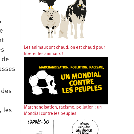
s
re
nt
Les animaux ont chaud, on est chaud pour
es
libérer les animaux !
s de
lasses
 des
Marchandisation, racisme, pollution : un
, les
Mondial contre les peuples