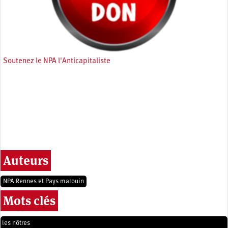
Soutenez le NPA l'Anticapitaliste
Auteurs
NPA Rennes et Pays malouin
Mots clés
les nôtres