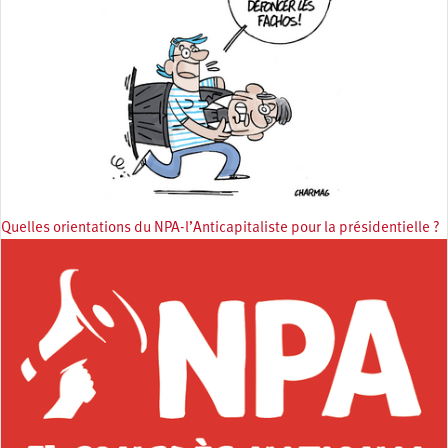
Quelles orientations du NPA-l’Anticapitaliste pour la présidentielle ?