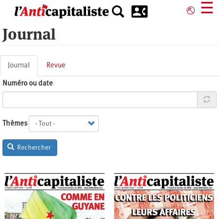
Aller
☰
⎋
au
contenu
Journal
principal
Onglets
Journal
(onglet
Revue
principaux
actif)
Numéro ou date
Thèmes
Rechercher