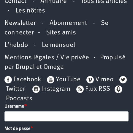
Contact
-
Annuaire
-
Tous les articles
-
Les nôtres
Newsletter
-
Abonnement
-
Se
connecter
-
Sites amis
L’hebdo
-
Le mensuel
Mentions légales / Vie privée
- Propulsé
par
Drupal
et
Omega
Facebook
YouTube
Vimeo
Twitter
Instagram
Flux RSS
Podcasts
Username
Mot de passe