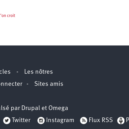
’on croit
icles
-
Les nôtres
onnecter
-
Sites amis
lsé par
Drupal
et
Omega
Twitter
Instagram
Flux RSS