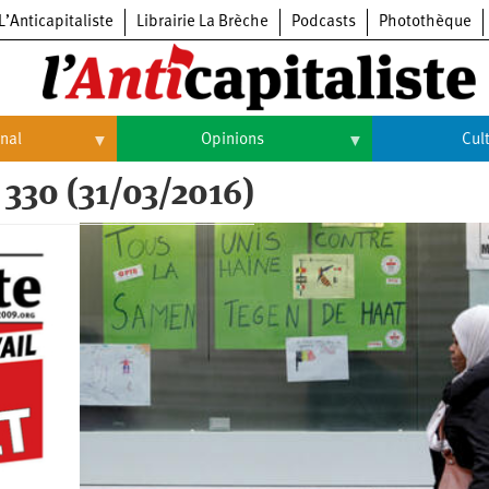
L’Anticapitaliste
Librairie La Brèche
Podcasts
Photothèque
onal
Opinions
Cul
 330 (31/03/2016)
Opinions
Culture
Histoire
Arts
Cinéma
Expositions
Livres
Musique