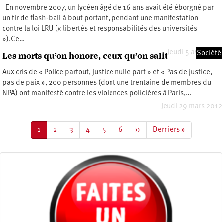
En novembre 2007, un lycéen âgé de 16 ans avait été éborgné par
un tir de flash-ball à bout portant, pendant une manifestation
contre la loi LRU (« libertés et responsabilités des universités
»).Ce…
Jeudi 5 avril 2012
Société
Les morts qu’on honore, ceux qu’on salit
Aux cris de « Police partout, justice nulle part » et « Pas de justice,
pas de paix », 200 personnes (dont une trentaine de membres du
NPA) ont manifesté contre les violences policières à Paris,…
Jeudi 29 mars 2012
Pagination
Page
1
Page
2
Page
3
Page
4
Page
5
Page
6
Page
››
Dernière
Derniers »
courante
suivante
page