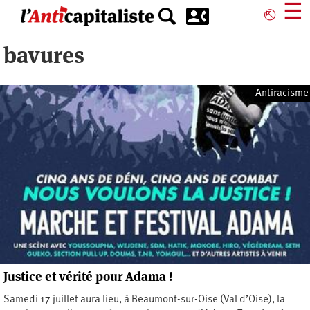
Aller
☰
⎋
au
contenu
bavures
principal
Antiracisme
Justice et vérité pour Adama !
Samedi 17 juillet aura lieu, à Beaumont-sur-Oise (Val d’Oise), la