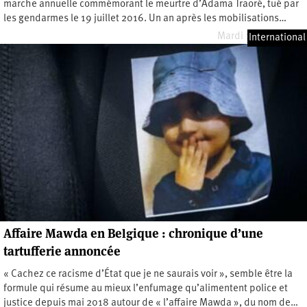
marche annuelle commémorant le meurtre d’Adama Traoré, tué par
les gendarmes le 19 juillet 2016. Un an après les mobilisations…
Mardi 13 juillet 2021
International
Affaire Mawda en Belgique : chronique d’une
tartufferie annoncée
« Cachez ce racisme d’État que je ne saurais voir », semble être la
formule qui résume au mieux l’enfumage qu’alimentent police et
justice depuis mai 2018 autour de « l’affaire Mawda », du nom de…