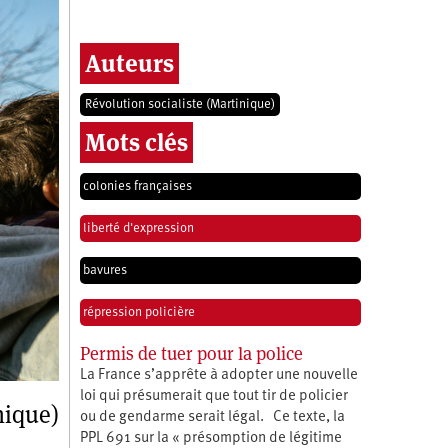
Auteurs
Révolution socialiste (Martinique)
Mots clés
colonies françaises
liberté d'expression
bavures
répression policière
Permis de tuer pour la police
La France s’apprête à adopter une nouvelle
loi qui présumerait que tout tir de policier
nique)
ou de gendarme serait légal. Ce texte, la
PPL 691 sur la « présomption de légitime