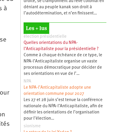
droite, se cramponnent au rêve colonial en
déniant au peuple kanak son droit à
s à
l’autodétermination, et n’en finissent…
Les + lus
élection présidentielle
 se
Quelles orientations du NPA-
l’Anticapitaliste pour la présidentielle ?
Comme à chaque échéance de ce type, le
NPA-l’Anticapitaliste organise un vaste
processus démocratique pour décider de
ses orientations en vue de l’…
NPA
Le NPA-l’Anticapitaliste adopte une
pour
orientation commune pour 2027
Les 27 et 28 juin s’est tenue la conférence
nationale du NPA-l’Anticapitaliste, afin de
définir les orientations de l’organisation
on
pour l’élection…
ités
sionisme