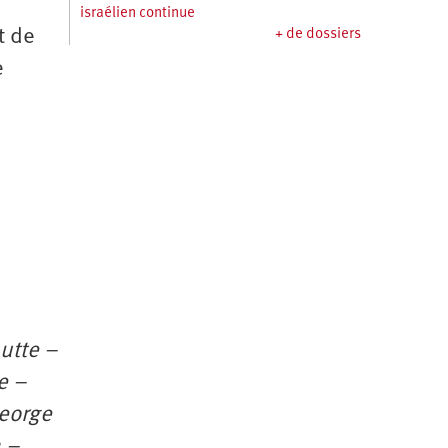
israélien continue
t de
+ de dossiers
e
,
utte –
e –
George
 –