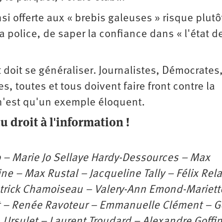
insi offerte aux « brebis galeuses » risque plutô
a police, de saper la confiance dans « l'état d
t doit se généraliser. Journalistes, Démocrates
, toutes et tous doivent faire front contre la
n'est qu'un exemple éloquent.
u droit à l'information !
go – Marie Jo Sellaye Hardy-Dessources – Max
ine – Max Rustal – Jacqueline Tally – Félix Rela
atrick Chamoiseau – Valery-Ann Emond-Mariett
nt – Renée Ravoteur – Emmanuelle Clément – 
 Ursulet – Laurent Troudard – Alexandre Goffin