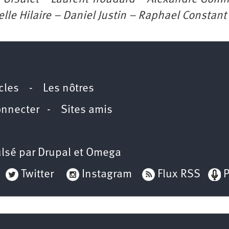
lle Hilaire – Daniel Justin – Raphael Constant
icles
-
Les nôtres
onnecter
-
Sites amis
lsé par
Drupal
et
Omega
Twitter
Instagram
Flux RSS