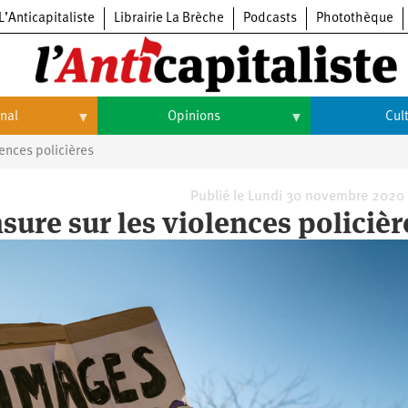
L’Anticapitaliste
Librairie La Brèche
Podcasts
Photothèque
onal
Opinions
Cul
ences policières
Opinions
Culture
Histoire
Arts
Publié le Lundi 30 novembre 2020
ure sur les violences policièr
Cinéma
Expositions
Livres
Musique