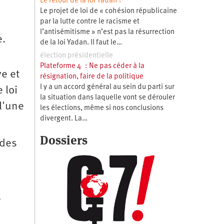
Le retour de la loi Yadan ?
Le projet de loi de « cohésion républicaine
par la lutte contre le racisme et
l’antisémitisme » n’est pas la résurrection
e.
de la loi Yadan. Il faut le…
élection présidentielle
Plateforme 4 : Ne pas céder à la
ve et
résignation, faire de la politique
l y a un accord général au sein du parti sur
 loi
la situation dans laquelle vont se dérouler
l'une
les élections, même si nos conclusions
divergent. La…
Dossiers
 des
x