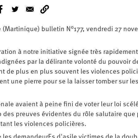
e (Martinique) bulletin N°177, vendredi 27 no
tion à notre initiative signée très rapidement
dignées par la délirante volonté du pouvoir d
ant de plus en plus souvent les violences polic
ent une pierre pour se la laisser tomber sur le
le avaient à peine fini de voter leur loi scél
p des preuves évidentes du rôle salutaire que
ant les violences policières.
e les demandeurEs d'asile victimes de la doub