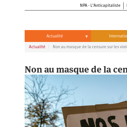
NPA - L’Anticapitaliste
Aller
au
contenu
principal
Actualité
Internati
Actualité
Non au masque de la censure sur les viol
Actualité
International
Politique
Brésil
Non au masque de la cens
Entreprises
Chine
Oppressions
Entreprises
États-
Unis
Économie
Automobile
Oppressions
Continents
Écologie
Aéronautique
Antiracisme
Continents
Éducation
Commerce
Féminisme
Afrique