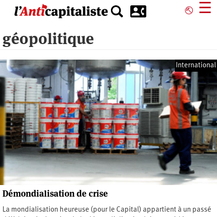
Aller
☰
⎋
au
contenu
géopolitique
principal
International
Démondialisation de crise
La mondialisation heureuse (pour le Capital) appartient à un passé