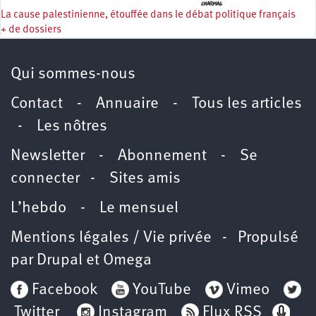
La cause palestinienne, étouffée dans le débat politique français
+ de dossiers
Qui sommes-nous
Contact
-
Annuaire
-
Tous les articles
-
Les nôtres
Newsletter
-
Abonnement
-
Se
connecter
-
Sites amis
L’hebdo
-
Le mensuel
Mentions légales / Vie privée
- Propulsé
par
Drupal
et
Omega
Facebook
YouTube
Vimeo
Twitter
Instagram
Flux RSS