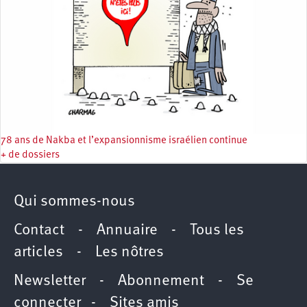
78 ans de Nakba et l’expansionnisme israélien continue
+ de dossiers
Qui sommes-nous
Contact
-
Annuaire
-
Tous les
articles
-
Les nôtres
Newsletter
-
Abonnement
-
Se
connecter
-
Sites amis