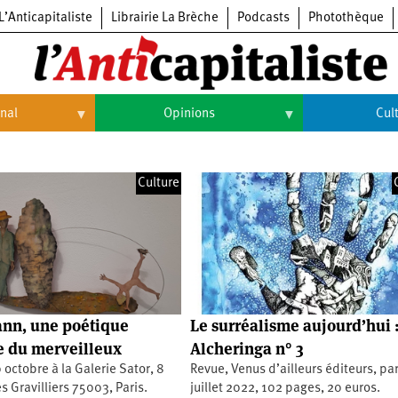
L’Anticapitaliste
Librairie La Brèche
Podcasts
Photothèque
onal
Opinions
Cul
Opinions
Culture
Culture
Histoire
Arts
Cinéma
Expositions
Livres
nn, une poétique
Le surréalisme aujourd’hui 
Musique
e du merveilleux
Alcheringa n° 3
 octobre à la Galerie Sator, 8
Revue, Venus d’ailleurs éditeurs, par
 Gravilliers 75003, Paris.
juillet 2022, 102 pages, 20 euros.