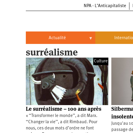
NPA - L’Anticapitaliste
Aller
au
contenu
principal
Actualité
Internati
surréalisme
Actualité
International
Culture
Politique
Brésil
Entreprises
Chine
Oppressions
Entreprises
États-
Unis
Économie
Automobile
Oppressions
Continents
Le surréalisme – 100 ans après
Silberma
Écologie
Aéronautique
Antiracisme
Continents
insolent
« ‘‘Transformer le monde’’, a dit Marx.
‘‘Changer la vie’’, a dit Rimbaud. Pour
Jusqu'au 10
Éducation
Commerce
Féminisme
Afrique
nous, ces deux mots d’ordre ne font
passage des