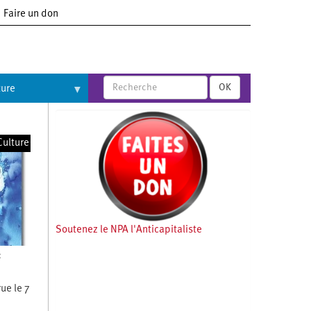
Faire un don
OK
ture
Culture
Soutenez le NPA l'Anticapitaliste
:
ue le 7