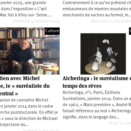
janvier 2025, une grande
Contrairement à ce qu’on prétend ch
n dans l'exposition « L’œil
embaumeurs de momies muséales et
 Mac Val à Vitry-sur- Seine.…
marchands de vaches au formol, le
Vendredi 4 octobre 2024
Mercredi 21 décemb
Culture
tien avec Michel
Alcheringa : le surréalisme e
, le « surréaliste du
temps des rêves
entral »
Alcheringa, n°1, Paris, Éditions
Surréalistes, janvier 2019. Dans un a
ccasion de connaitre Michel
de 1962, « Main première », André 
n janvier 2014 dans le cadre
faisait référence au mot « Alcheringa
rche postdoctorale. En effet je
signifie, dans le langage des…
is » sous la direction de Michael
Jeudi 25 avr
 trajectoire du…