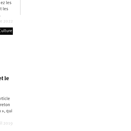
ez les
 les
…
re 2022
Culture
t le
rticle
Breton
 », qui
il 2019