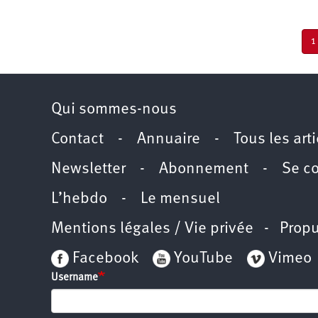
Pagination
P
1
c
Qui sommes-nous
Contact
-
Annuaire
-
Tous les art
Newsletter
-
Abonnement
-
Se c
L’hebdo
-
Le mensuel
Mentions légales / Vie privée
- Propu
Facebook
YouTube
Vimeo
Username