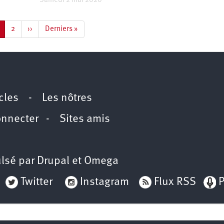
Samedi 2 mai 2020
age
Page
2
Page
››
Dernière
Derniers »
ourante
suivante
page
icles
-
Les nôtres
onnecter
-
Sites amis
lsé par
Drupal
et
Omega
Twitter
Instagram
Flux RSS