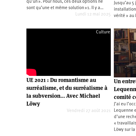
qu’un ». Pour nous, ces deux options ne
Jusqu’au 5 
Santé
Hôpitaux
LGBTI
Amérique
sont qu’une et même solution »1. Il y a…
du
installatio
Nord
Lundi 12 mai 2025
vérité » au
Vidéos
SNCF
Amérique
latine
Dans
Services
Asie
Culture
mon
publics
département
Europe
Moyen-
Orient
Océanie
UE 2021 : Du romantisme au
Un entre
surréalisme, et du surréalisme à
Lequenne
la subversion… Avec Michael
comité c
Löwy
J’ai eu l’o
Lequenne e
Vendredi 27 août 2021
d’une reche
« travailla
Löwy sur la