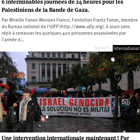
6 interminables journées de 24 heures pour les
Palestiniens de la Bande de Gaza.
Par Mireille Fanon-Mendes France, Fondation Frantz Fanon, membre
du Bureau national de l'UJFP (http://www.ujfp.org). 6 jours sans
répit à ramasser les quelques 400 personnes assassinées par
l'armée d…
Samedi 3 janvier 2009
International
Une intervention internationale maintenant ! Par