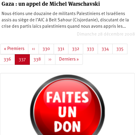
Gaza : un appel de Michel Warschavski
Nous étions une douzaine de militants Palestiniens et Israéliens
assis au siège de l’AIC à Beit Sahour (Cisjordanie), discutant de la
crise des partis laïcs palestiniens quand nous avons appris les…
Dimanche 28 décembre 2008
Pagination
Première
« Premiers
Page
‹‹
Page
330
Page
331
Page
332
Page
333
Page
334
Page
335
page
précédente
Page
336
Page
337
Page
338
Page
››
Dernière
Derniers »
courante
suivante
page