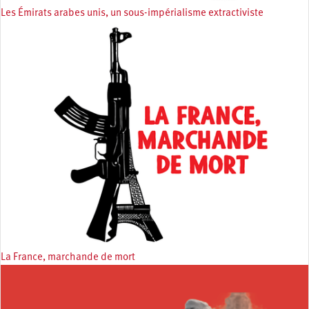
Les Émirats arabes unis, un sous-impérialisme extractiviste
La France, marchande de mort