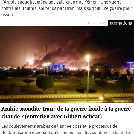
l’Arabie saoudite, mène une sale guerre au Yémen. Une guerre
contre les Houthis, soutenus par l’Iran, mais surtout une guerre pour
assoir…
Lundi 30 septembre 2019
International
Arabie saoudite-Iran : de la guerre froide à la guerre
chaude ? (entretien avec Gilbert Achcar)
Les soulèvements arabes de l’année 2011 et le processus de
déstabilisation régionale qu’ils ont enclenché, combinés à la perte