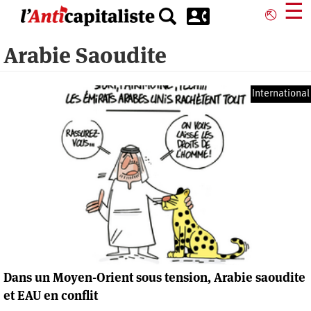
Aller
☰
⎋
au
contenu
Arabie Saoudite
principal
International
Dans un Moyen-Orient sous tension, Arabie saoudite
et EAU en conflit