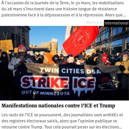
À l’occasion de la Journée de la Terre, le 30 mars, les mobilisations
du 28 mars s’inscrivent dans une histoire longue de résistance
palestinienne face à la dépossession et à la répression. Alors que…
Mercredi 25 mars 2026
International
Manifestations nationales contre l’ICE et Trump
Les raids de l’ICE se poursuivent, des journalistes sont arrêtéEs et
des registres électoraux saisis, alors que l’opinion publique se
retourne contre Trump. Tout cela pourrait peser sur les élections…