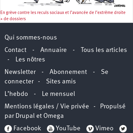
En grève contre les reculs sociaux et l’avancée de l’extrême droite
+ de dossiers
Qui sommes-nous
Contact
-
Annuaire
-
Tous les articles
-
Les nôtres
Newsletter
-
Abonnement
-
Se
connecter
-
Sites amis
L’hebdo
-
Le mensuel
Mentions légales / Vie privée
- Propulsé
par
Drupal
et
Omega
Facebook
YouTube
Vimeo