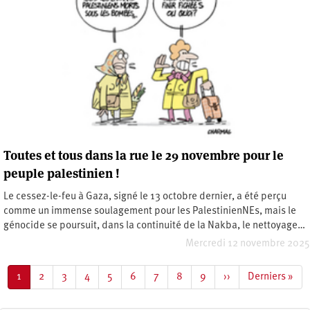
Toutes et tous dans la rue le 29 novembre pour le
peuple palestinien !
Le cessez-le-feu à Gaza, signé le 13 octobre dernier, a été perçu
comme un immense soulagement pour les PalestinienNEs, mais le
génocide se poursuit, dans la continuité de la Nakba, le nettoyage…
Mercredi 12 novembre 2025
Pagination
Page
1
Page
2
Page
3
Page
4
Page
5
Page
6
Page
7
Page
8
Page
9
Page
››
Dernière
Derniers »
courante
suivante
page