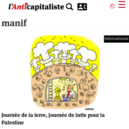
Aller
☰
⎋
au
contenu
manif
principal
International
Journée de la terre, journée de lutte pour la
Palestine