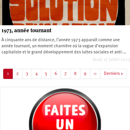
1973, année tournant
À cinquante ans de distance, l’année 1973 apparaît comme une
année tournant, un moment charnière où la vague d’expansion
capitaliste et le grand développement des luttes sociales et anti-…
Jeudi 27 juillet 2023
Pagination
Page
1
Page
2
Page
3
Page
4
Page
5
Page
6
Page
7
Page
8
Page
9
Page
››
Dernière
Derniers »
courante
suivante
page