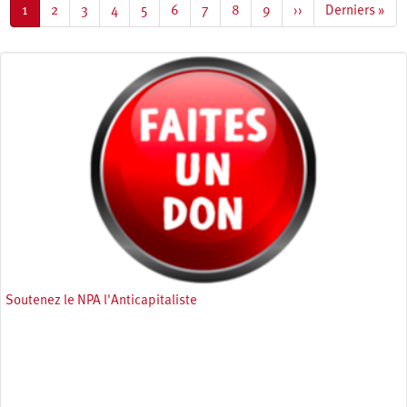
Page
1
Page
2
Page
3
Page
4
Page
5
Page
6
Page
7
Page
8
Page
9
Page
››
Dernière
Derniers »
courante
suivante
page
Soutenez le NPA l'Anticapitaliste