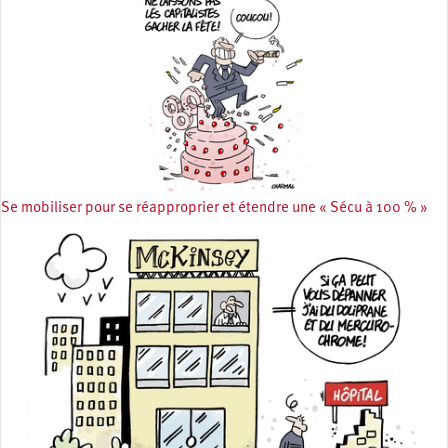
Se mobiliser pour se réapproprier et étendre une « Sécu à 100 % »