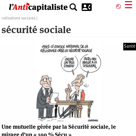
Aller
☰
⎋
au
contenu
cotisations sociales
principal
sécurité sociale
Santé
Une mutuelle gérée par la Sécurité sociale, le
mirage d’un « 100 % Sécu »