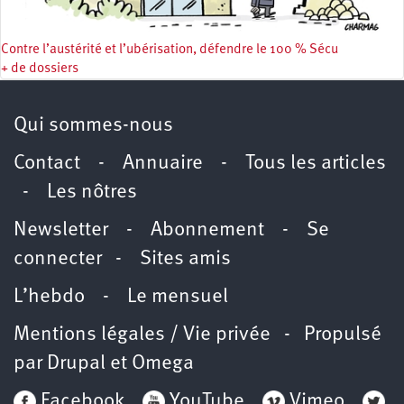
Contre l’austérité et l’ubérisation, défendre le 100 % Sécu
+ de dossiers
Qui sommes-nous
Contact
-
Annuaire
-
Tous les articles
-
Les nôtres
Newsletter
-
Abonnement
-
Se
connecter
-
Sites amis
L’hebdo
-
Le mensuel
Mentions légales / Vie privée
- Propulsé
par
Drupal
et
Omega
Facebook
YouTube
Vimeo