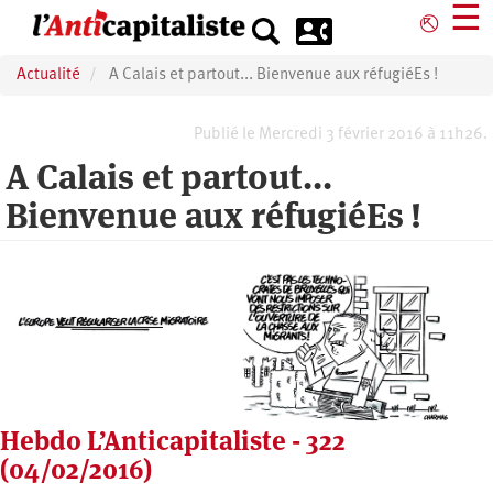
Aller
☰
⎋
au
contenu
Actualité
A Calais et partout... Bienvenue aux réfugiéEs !
principal
Publié le Mercredi 3 février 2016 à 11h26.
A Calais et partout...
Bienvenue aux réfugiéEs !
Hebdo L’Anticapitaliste - 322
(04/02/2016)