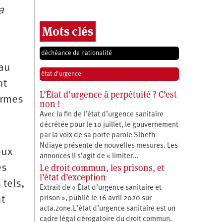
a
Mots clés
déchéance de nationalité
 au
état d’urgence
nt
L’État d’urgence à perpétuité ? C’est
ermes
non !
Avec la fin de l’état d’urgence sanitaire
décrétée pour le 10 juillet, le gouvernement
par la voix de sa porte parole Sibeth
Ndiaye présente de nouvelles mesures. Les
eux
annonces Il s’agit de « limiter…
Le droit commun, les prisons, et
es
l’état d’exception
 tels,
Extrait de « État d’urgence sanitaire et
nt
prison », publié le 16 avril 2020 sur
acta.zone.L’état d’urgence sanitaire est un
cadre légal dérogatoire du droit commun.