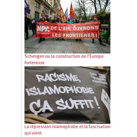
Schengen ou la construction de l’Europe
forteresse
La répression islamophobe et la fascisation
qui vient