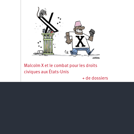
Malcolm X et le combat pour les droits
civiques aux États-Unis
+ de dossiers