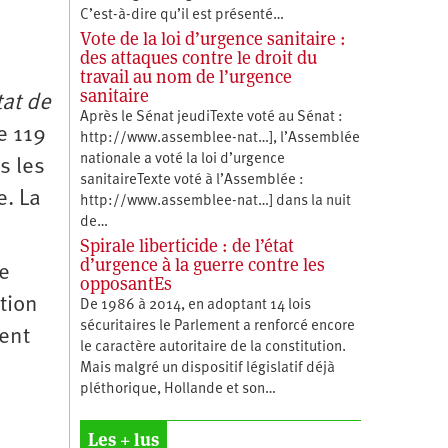
C’est-à-dire qu’il est présenté…
Vote de la loi d’urgence sanitaire :
des attaques contre le droit du
travail au nom de l’urgence
sanitaire
tat de
Après le Sénat jeudiTexte voté au Sénat :
e 119
http://www.assemblee-nat…], l’Assemblée
nationale a voté la loi d’urgence
s les
sanitaireTexte voté à l’Assemblée :
e. La
http://www.assemblee-nat…] dans la nuit
de…
Spirale liberticide : de l’état
d’urgence à la guerre contre les
de
opposantEs
tion
De 1986 à 2014, en adoptant 14 lois
sécuritaires le Parlement a renforcé encore
ment
le caractère autoritaire de la constitution.
Mais malgré un dispositif législatif déjà
pléthorique, Hollande et son…
Les + lus