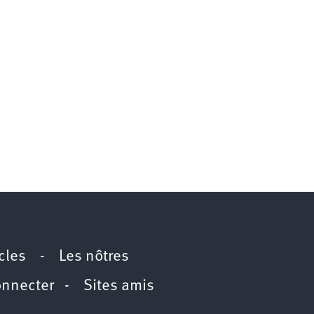
icles
-
Les nôtres
onnecter
-
Sites amis