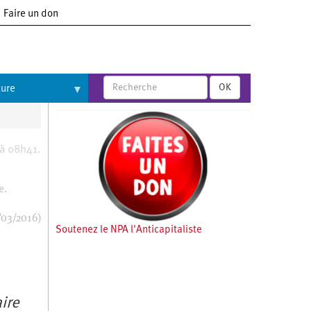
Faire un don
OK
ture
 à 08h41.
e.
/03/2016)
Soutenez le NPA l'Anticapitaliste
aire