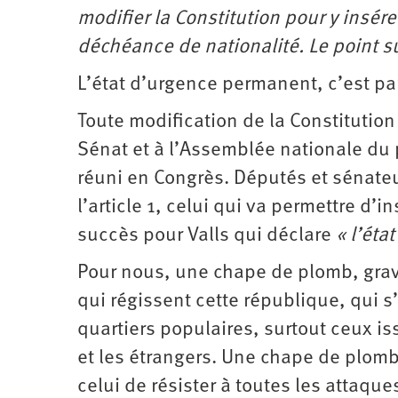
Santé
Hôpitaux
LGBTI
Amérique
modifier la Constitution pour y insére
du
Nord
déchéance de nationalité. Le point su
Vidéos
SNCF
Amérique
latine
L’état d’urgence permanent, c’est par
Dans
Services
Asie
mon
publics
département
Toute modification de la Constitutio
Europe
Sénat et à l’Assemblée nationale du 
Moyen-
réuni en Congrès. Députés et sénate
Orient
Océanie
l’article 1, celui qui va permettre d’i
succès pour Valls qui déclare
« l’éta
Pour nous, une chape de plomb, grav
qui régissent cette république, qui 
quartiers populaires, surtout ceux i
et les étrangers. Une chape de plomb
celui de résister à toutes les attaque