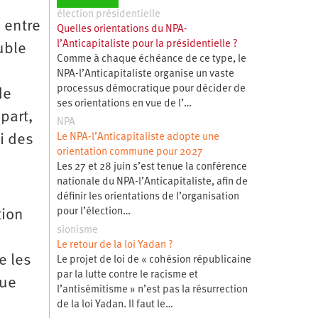
élection présidentielle
 entre
Quelles orientations du NPA-
l’Anticapitaliste pour la présidentielle ?
uble
Comme à chaque échéance de ce type, le
NPA-l’Anticapitaliste organise un vaste
processus démocratique pour décider de
de
ses orientations en vue de l’…
part,
NPA
Le NPA-l’Anticapitaliste adopte une
i des
orientation commune pour 2027
Les 27 et 28 juin s’est tenue la conférence
nationale du NPA-l’Anticapitaliste, afin de
définir les orientations de l’organisation
pour l’élection…
tion
sionisme
Le retour de la loi Yadan ?
e les
Le projet de loi de « cohésion républicaine
par la lutte contre le racisme et
que
l’antisémitisme » n’est pas la résurrection
de la loi Yadan. Il faut le…