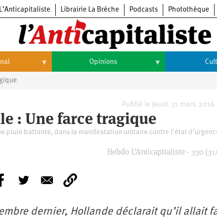
L’Anticapitaliste
Librairie La Brèche
Podcasts
Photothèque
onal
Opinions
Cul
agique
Opinions
Culture
Histoire
Arts
Publié le Jeudi 31 mars 2016
e : Une farce tragique
Cinéma
e pluie battante, dans la manifestation unitaire contre l’état d’urgenc
Expositions
Hebdo L’Anticapitaliste - 330 (31
Livres
Musique
embre dernier, Hollande déclarait qu’il allait f