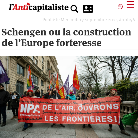
Aller
☰
⎋
au
contenu
Publié le Mercredi 17 septembre 2025 à 10h56.
principal
Schengen ou la construction
de l’Europe forteresse