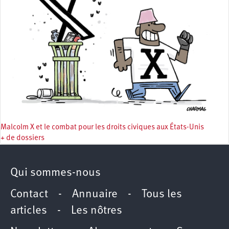
Malcolm X et le combat pour les droits civiques aux États-Unis
+ de dossiers
Qui sommes-nous
Contact
-
Annuaire
-
Tous les
articles
-
Les nôtres