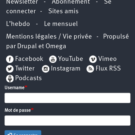
Newsletter
-
Abonnement
-
Se
connecter
-
Sites amis
L’hebdo
-
Le mensuel
Mentions légales / Vie privée
- Propulsé
par
Drupal
et
Omega
Facebook
YouTube
Vimeo
Twitter
Instagram
Flux RSS
Podcasts
Username
Mot de passe