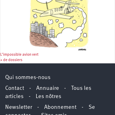
L’impossible avion vert
+ de dossiers
Qui sommes-nous
Contact
-
Annuaire
-
Tous les
articles
-
Les nôtres
Newsletter
-
Abonnement
-
Se