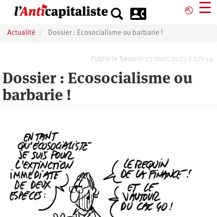
Aller
☰
⎋
au
contenu
Actualité
Dossier : Ecosocialisme ou barbarie !
principal
Publié le Samedi 23 mars 2013 à 17h34.
Dossier : Ecosocialisme ou
barbarie !