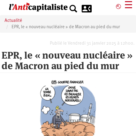
Aller
☰
⎋
au
contenu
Actualité
principal
EPR, le « nouveau nucléaire » de Macron au pied du mur
Publié le Vendredi 31 janvier 2025 à 12h00.
EPR, le « nouveau nucléaire »
de Macron au pied du mur