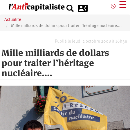
Aller
☰
⎋
au
contenu
Actualité
principal
Mille milliards de dollars pour traiter l’héritage nucléaire....
Publié le Jeudi 2 octobre 2008 à 16h38.
Mille milliards de dollars
pour traiter l’héritage
nucléaire....