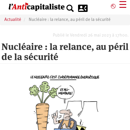
Aller
☰
⎋
au
contenu
Actualité
Nucléaire : la relance, au péril de la sécurité
principal
Publié le Vendredi 26 mai 2023 à 17h00.
Nucléaire : la relance, au péril
de la sécurité