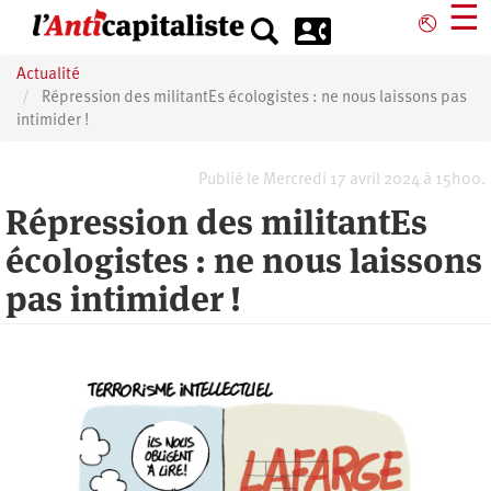
Aller
☰
⎋
au
contenu
Actualité
principal
Répression des militantEs écologistes : ne nous laissons pas
intimider !
Publié le Mercredi 17 avril 2024 à 15h00.
Répression des militantEs
écologistes : ne nous laissons
pas intimider !