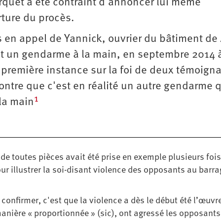
arquet a été contraint d'annoncer lui même
ture du procès.
cès en appel de Yannick, ouvrier du bâtiment de
t un gendarme à la main, en septembre 2014 
 première instance sur la foi de deux témoign
tre que c'est en réalité un autre gendarme qu
1
la main
e de toutes pièces avait été prise en exemple plusieurs fois
our illustrer la soi-disant violence des opposants au barr
t confirmer, c'est que la violence a dès le début été l’œuvr
 manière « proportionnée » (sic), ont agressé les opposant