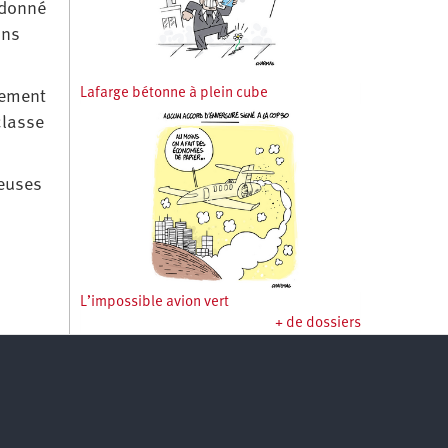
 donné
ons
Lafarge bétonne à plein cube
quement
classe
reuses
L’impossible avion vert
+ de dossiers