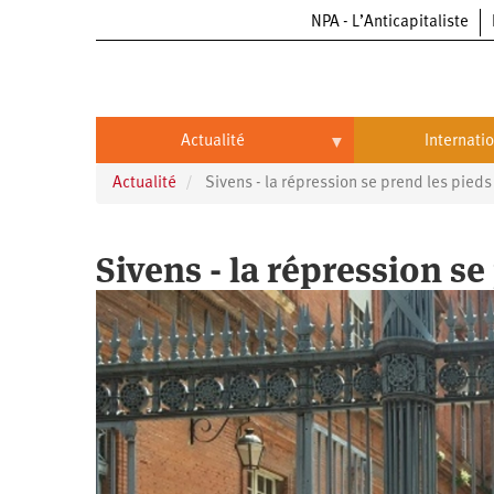
NPA - L’Anticapitaliste
Aller
au
contenu
principal
Actualité
Internati
Actualité
Sivens - la répression se prend les pieds
Actualité
International
Politique
Brésil
Sivens - la répression se
Entreprises
Chine
Oppressions
Entreprises
États-
Unis
Économie
Automobile
Oppressions
Continents
Écologie
Aéronautique
Antiracisme
Continents
Éducation
Commerce
Féminisme
Afrique