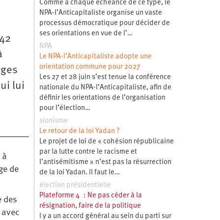
Comme à chaque échéance de ce type, le
NPA-l’Anticapitaliste organise un vaste
processus démocratique pour décider de
ses orientations en vue de l’…
 42
NPA
à
Le NPA-l’Anticapitaliste adopte une
orientation commune pour 2027
ages
Les 27 et 28 juin s’est tenue la conférence
i lui
nationale du NPA-l’Anticapitaliste, afin de
définir les orientations de l’organisation
pour l’élection…
sionisme
Le retour de la loi Yadan ?
Le projet de loi de « cohésion républicaine
par la lutte contre le racisme et
 à
l’antisémitisme » n’est pas la résurrection
age de
de la loi Yadan. Il faut le…
élection présidentielle
Plateforme 4 : Ne pas céder à la
e des
résignation, faire de la politique
s avec
l y a un accord général au sein du parti sur