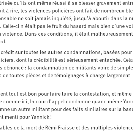
trisée qu'ils ont même réussi à se blesser gravement entr
t à rire, les violences policières ont fait de nombreux bl
sable ne soit jamais inquiété, jusqu'à aboutir dans la n
 Celle-ci n'était pas le fruit du hasard mais bien d'une vo
la violence. Dans ces conditions, il était malheureusemen
rd.
iscrédit sur toutes les autres condamnations, basées pour 
iciers, dont la crédibilité est sérieusement entachée. Cel
s dénoncé : la condamnation de militants voire de simpl
s de toutes pièces et de témoignages à charge largement
ent tout est bon pour faire taire la contestation, et mêm
nage comme ici, la cour d’appel condamne quand même Yan
ne un autre militant pour des faits similaires sur la bas
t menti pour Yannick !
sables de la mort de Rémi Fraisse et des multiples violenc