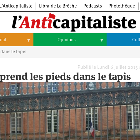
L’Anticapitaliste
Librairie La Brèche
Podcasts
Photothèque
onal
Opinions
Cul
 dans le tapis
Opinions
Culture
Histoire
Arts
Publié le Lundi 6 juillet 2015
 prend les pieds dans le tapis
Cinéma
Expositions
Livres
Musique