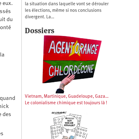
e eux.
la situation dans laquelle vont se dérouler
les élections, même si nos conclusions
essés
divergent. La…
uit du
lonté
Dossiers
t
la
a
e
Vietnam, Martinique, Guadeloupe, Gaza…
e quand
Le colonialisme chimique est toujours là !
nick
e des
es