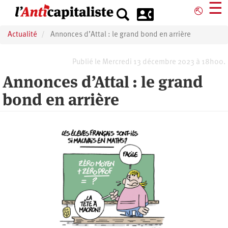
Aller
☰
⎋
au
contenu
Actualité
Annonces d’Attal : le grand bond en arrière
principal
Publié le Mercredi 13 décembre 2023 à 18h00.
Annonces d’Attal : le grand
bond en arrière