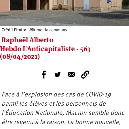
Crédit Photo
Wikimedia commons
Raphaël Alberto
Hebdo L’Anticapitaliste - 563
(08/04/2021)
Face
à l’
explosion des cas de COVID-19
parmi les é
l
è
ves et les personnels de
l’Éducation Nationale, Macron semble donc
ê
tre revenu
à
la raison. La bonne nouvelle,