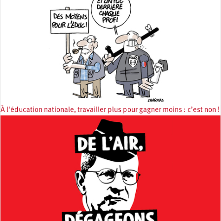
À l'éducation nationale, travailler plus pour gagner moins : c’est non !