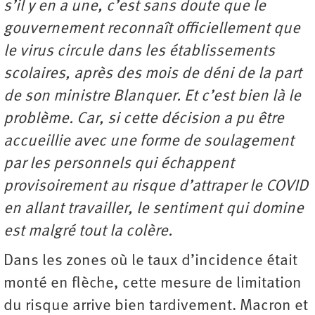
s
’
il y en a une, c
’
est sans doute que le
gouvernement reconna
î
t officiellement que
le virus circule dans les établissements
scolaires, apr
è
s des mois de déni de la part
de son ministre Blanquer. Et c
’
est bien l
à
le
probl
è
me. Car, si cette décision a pu
ê
tre
accueillie avec une forme de soulagement
par les personnels qui échappent
provisoirement au risque d
’
attraper le COVID
en allant travailler, le sentiment qui domine
est malgré tout la col
ère.
Dans les zones où le taux d’incidence était
monté en flèche, cette mesure de limitation
du risque arrive bien tardivement. Macron et