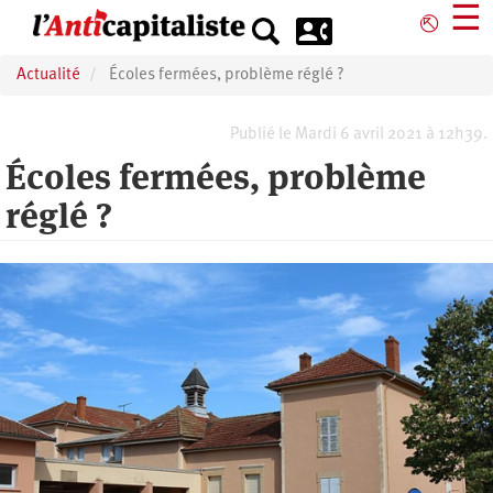
Aller
☰
⎋
au
contenu
Actualité
Écoles fermées, problème réglé ?
principal
Publié le Mardi 6 avril 2021 à 12h39.
Écoles fermées, problème
réglé ?