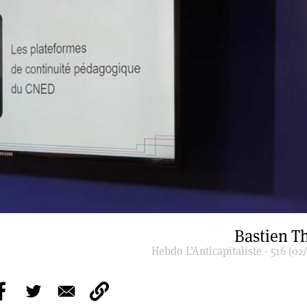
Bastien T
Hebdo L’Anticapitaliste - 516 (02