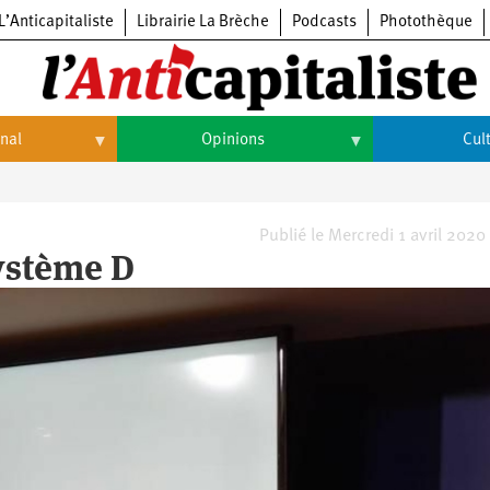
L’Anticapitaliste
Librairie La Brèche
Podcasts
Photothèque
onal
Opinions
Cul
Opinions
Culture
Histoire
Arts
Publié le Mercredi 1 avril 2020
système D
Cinéma
Expositions
Livres
Musique