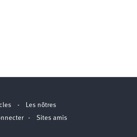
icles
-
Les nôtres
onnecter
-
Sites amis