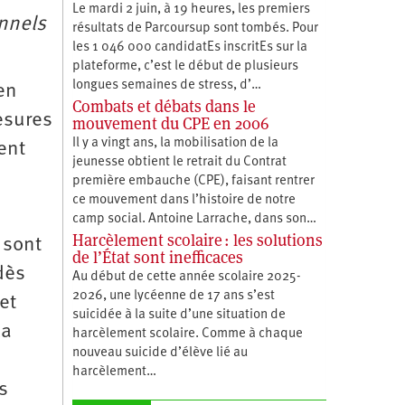
Le mardi 2 juin, à 19 heures, les premiers
nnels
résultats de Parcoursup sont tombés. Pour
les 1 046 000 candidatEs inscritEs sur la
plateforme, c’est le début de plusieurs
longues semaines de stress, d’…
 en
Combats et débats dans le
esures
mouvement du CPE en 2006
Il y a vingt ans, la mobilisation de la
ent
jeunesse obtient le retrait du Contrat
première embauche (CPE), faisant rentrer
ce mouvement dans l’histoire de notre
camp social. Antoine Larrache, dans son…
Harcèlement scolaire : les solutions
 sont
de l’État sont inefficaces
dès
Au début de cette année scolaire 2025-
2026, une lycéenne de 17 ans s’est
et
suicidée à la suite d’une situation de
la
harcèlement scolaire. Comme à chaque
nouveau suicide d’élève lié au
harcèlement…
s