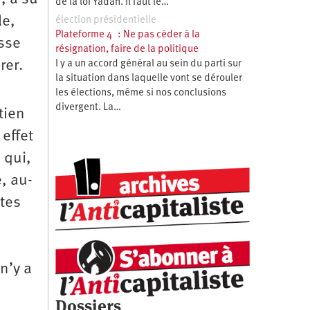
de la loi Yadan. Il faut le…
le,
élection présidentielle
Plateforme 4 : Ne pas céder à la
isse
résignation, faire de la politique
rer.
l y a un accord général au sein du parti sur
la situation dans laquelle vont se dérouler
les élections, même si nos conclusions
divergent. La…
tien
 effet
 qui,
e, au-
ites
n’y a
Dossiers