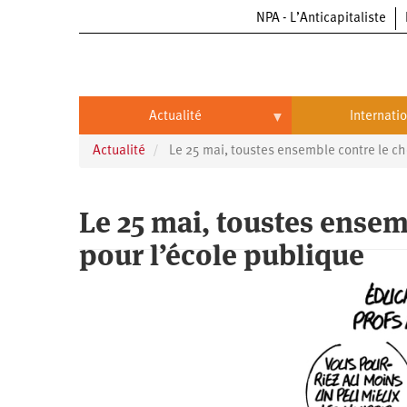
NPA - L’Anticapitaliste
Aller
au
contenu
principal
Actualité
Internati
Actualité
Le 25 mai, toustes ensemble contre le ch
Actualité
International
Politique
Brésil
Le 25 mai, toustes ensem
Entreprises
Chine
pour l’école publique
Oppressions
Entreprises
États-
Unis
Économie
Automobile
Oppressions
Continents
Écologie
Aéronautique
Antiracisme
Continents
Éducation
Commerce
Féminisme
Afrique