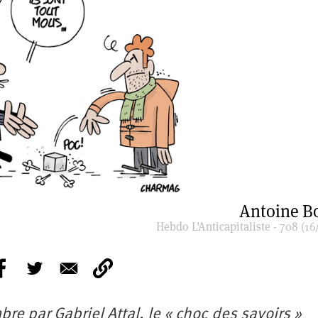
Antoine B
Hebdo L’Anticapitaliste - 708 (16
e par Gabriel Attal, le « choc des savoirs »