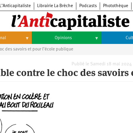
L’Anticapitaliste
Librairie La Brèche
Podcasts
Photothèque
onal
Opinions
Cul
oc des savoirs et pour l’école publique
Opinions
Culture
Histoire
Arts
Publié le Samedi 18 mai 2024
ble contre le choc des savoirs 
Cinéma
Expositions
Livres
Musique