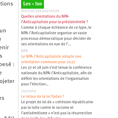
Les + lus
itions
élection présidentielle
Quelles orientations du NPA-
l’Anticapitaliste pour la présidentielle ?
Comme à chaque échéance de ce type, le
’un
NPA-l’Anticapitaliste organise un vaste
e
processus démocratique pour décider de
ses orientations en vue de l’…
enir
NPA
s
Le NPA-l’Anticapitaliste adopte une
orientation commune pour 2027
pesé :
Les 27 et 28 juin s’est tenue la conférence
e
nationale du NPA-l’Anticapitaliste, afin de
définir les orientations de l’organisation
ojeter
pour l’élection…
sionisme
Le retour de la loi Yadan ?
es
Le projet de loi de « cohésion républicaine
par la lutte contre le racisme et
l’antisémitisme » n’est pas la résurrection
e, a su