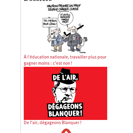
À l'éducation nationale, travailler plus pour
gagner moins : c’est non !
De l’air, dégageons Blanquer !